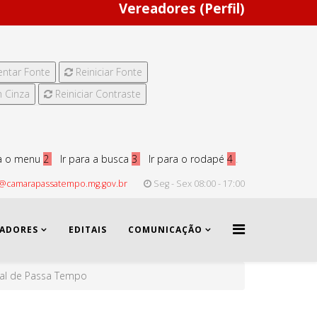
Vereadores (Perfil)
ntar Fonte
Reiniciar Fonte
 Cinza
Reiniciar Contraste
ra o menu
2
Ir para a busca
3
Ir para o rodapé
4
.
@camarapassatempo.mg.gov.br
Seg - Sex 08:00 - 17:00
EADORES
EDITAIS
COMUNICAÇÃO
al de Passa Tempo