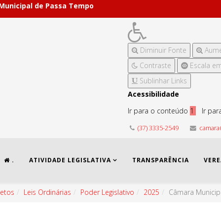
 Municipal de Passa Tempo
Diminuir Fonte
Aume
Contraste
Escala em
Sublinhar Links
Acessibilidade
Ir para o conteúdo
1
Ir pa
(37) 3335-2549
camara
.
ATIVIDADE LEGISLATIVA
TRANSPARÊNCIA
VER
jetos
Leis Ordinárias
Poder Legislativo
2025
Câmara Municip