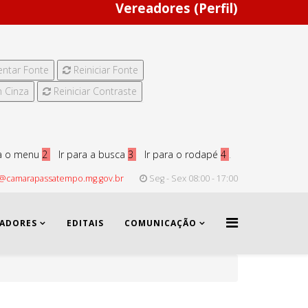
Vereadores (Perfil)
ntar Fonte
Reiniciar Fonte
 Cinza
Reiniciar Contraste
ra o menu
2
Ir para a busca
3
Ir para o rodapé
4
.
@camarapassatempo.mg.gov.br
Seg - Sex 08:00 - 17:00
EADORES
EDITAIS
COMUNICAÇÃO