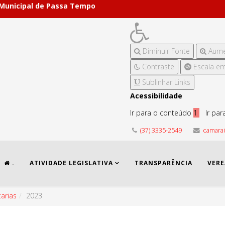
 Municipal de Passa Tempo
Diminuir Fonte
Aume
Contraste
Escala em
Sublinhar Links
Acessibilidade
Ir para o conteúdo
1
Ir pa
(37) 3335-2549
camara
.
ATIVIDADE LEGISLATIVA
TRANSPARÊNCIA
VER
tarias
2023