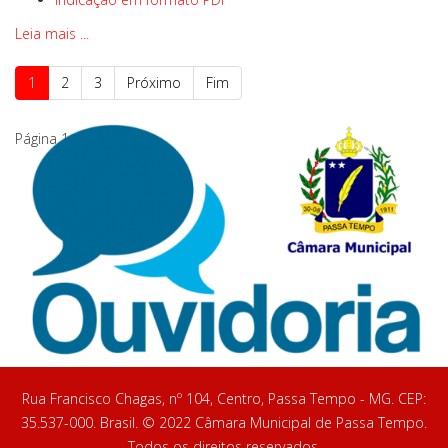
Leia mais ...
1
2
3
Próximo
Fim
Página 1 de 3
Rua Francisco Chagas, nº 104, Centro, Passa Tempo - MG. CEP:
35.537-000. Brasil. © 2022 Câmara Municipal de Passa Tempo.
Todos os direitos reservados.