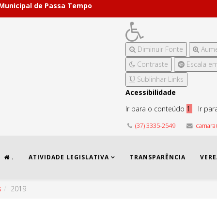
 Municipal de Passa Tempo
Diminuir Fonte
Aume
Contraste
Escala em
Sublinhar Links
Acessibilidade
Ir para o conteúdo
1
Ir pa
(37) 3335-2549
camara
.
ATIVIDADE LEGISLATIVA
TRANSPARÊNCIA
VER
s
2019