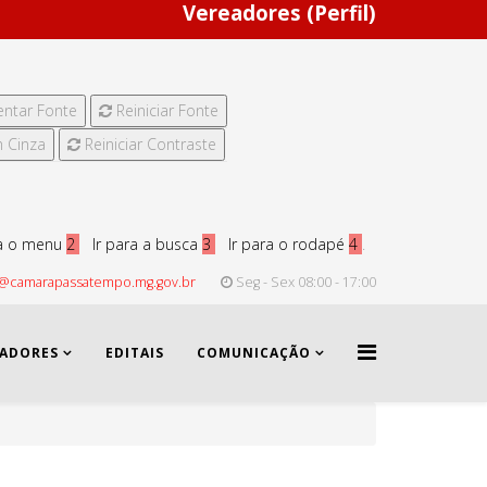
Vereadores (Perfil)
ntar Fonte
Reiniciar Fonte
 Cinza
Reiniciar Contraste
ra o menu
2
Ir para a busca
3
Ir para o rodapé
4
.
@camarapassatempo.mg.gov.br
Seg - Sex 08:00 - 17:00
EADORES
EDITAIS
COMUNICAÇÃO