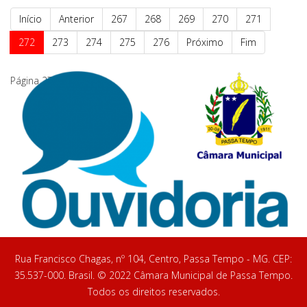
Início
Anterior
267
268
269
270
271
272
273
274
275
276
Próximo
Fim
Página 272 de 337
Rua Francisco Chagas, nº 104, Centro, Passa Tempo - MG. CEP:
35.537-000. Brasil. © 2022 Câmara Municipal de Passa Tempo.
Todos os direitos reservados.