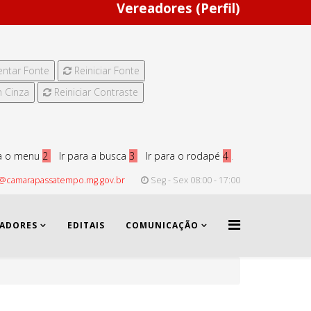
Vereadores (Perfil)
ntar Fonte
Reiniciar Fonte
 Cinza
Reiniciar Contraste
ra o menu
2
Ir para a busca
3
Ir para o rodapé
4
.
@camarapassatempo.mg.gov.br
Seg - Sex 08:00 - 17:00
EADORES
EDITAIS
COMUNICAÇÃO