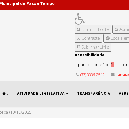
 Municipal de Passa Tempo
Diminuir Fonte
Aume
Contraste
Escala em
Sublinhar Links
Acessibilidade
Ir para o conteúdo
1
Ir pa
(37) 3335-2549
camara
.
ATIVIDADE LEGISLATIVA
TRANSPARÊNCIA
VER
blica (10/12/2025)