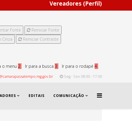
Vereadores (Perfil)
ntar Fonte
Reiniciar Fonte
 Cinza
Reiniciar Contraste
ra o menu
2
Ir para a busca
3
Ir para o rodapé
4
.
@camarapassatempo.mg.gov.br
Seg - Sex 08:00 - 17:00
EADORES
EDITAIS
COMUNICAÇÃO