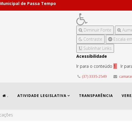
 Municipal de Passa Tempo
Diminuir Fonte
Aume
Contraste
Escala em
Sublinhar Links
Acessibilidade
Ir para o conteúdo
1
Ir pa
(37) 3335-2549
camara
.
ATIVIDADE LEGISLATIVA
TRANSPARÊNCIA
VER
icações