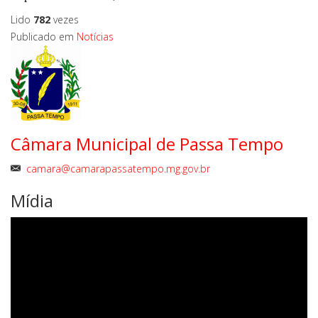
Lido
782
vezes
Publicado em
Notícias
Câmara Municipal de Passa Tempo
camara@camarapassatempo.mg.gov.br
Mídia